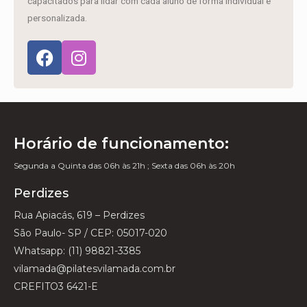
capacitados para lidar com cada aluno de forma individual e
personalizada.
Horário de funcionamento:
Segunda a Quinta das 06h às 21h ; Sexta das 06h às 20h
Perdizes
Rua Apiacás, 619 – Perdizes
São Paulo- SP / CEP: 05017-020
Whatsapp: (11) 98821-3385
vilamada@pilatesvilamada.com.br
CREFITO3 6421-E