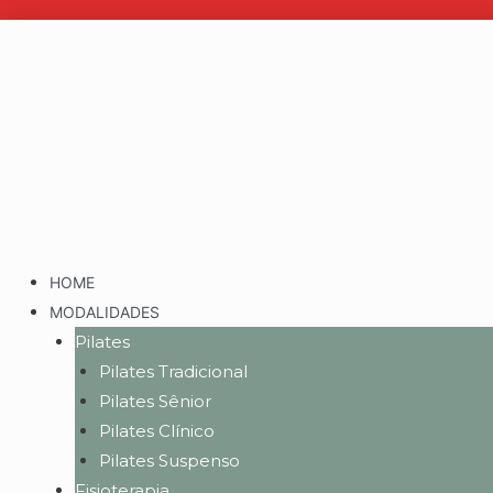
HOME
MODALIDADES
Pilates
Pilates Tradicional
Pilates Sênior
Pilates Clínico
Pilates Suspenso
Fisioterapia