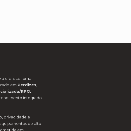
 a oferecer uma
lizado em
Perdizes,
ecializada/RPG,
tendimento integrado
o, privacidade e
equipamentos de alto
prometida em