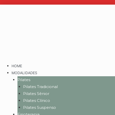
HOME
MODALIDADES
Pilates
Pilates Tradicional
Pilates Sênior
Pilates Clínico
Pilates Suspenso
Fisioterapia