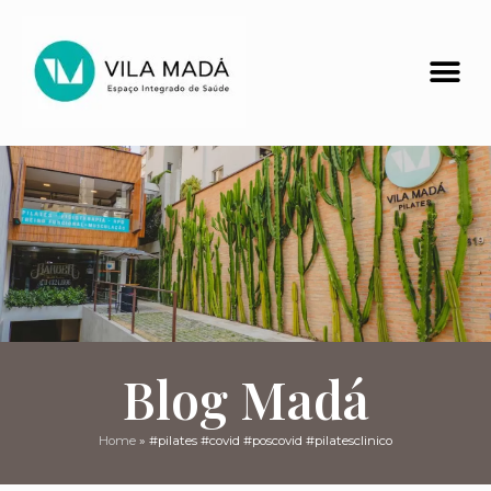
Blog Madá
Home
»
#pilates #covid #poscovid #pilatesclinico