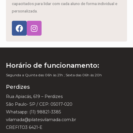
capacitados para lidar com cada aluno de forma individual e
personalizada.
Horário de funcionamento:
Segunda a Quinta das 06h às 21h ; Sexta das 06h às 20h
Perdizes
Rua Apiacás, 619 – Perdizes
São Paulo- SP / CEP: 05017-020
Whatsapp: (11) 98821-3385
vilamada@pilatesvilamada.com.br
CREFITO3 6421-E