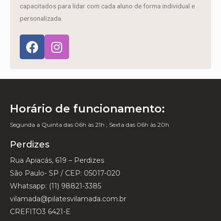
capacitados para lidar com cada aluno de forma individual e
personalizada.
Horário de funcionamento:
Segunda a Quinta das 06h às 21h ; Sexta das 06h às 20h
Perdizes
Rua Apiacás, 619 – Perdizes
São Paulo- SP / CEP: 05017-020
Whatsapp: (11) 98821-3385
vilamada@pilatesvilamada.com.br
CREFITO3 6421-E