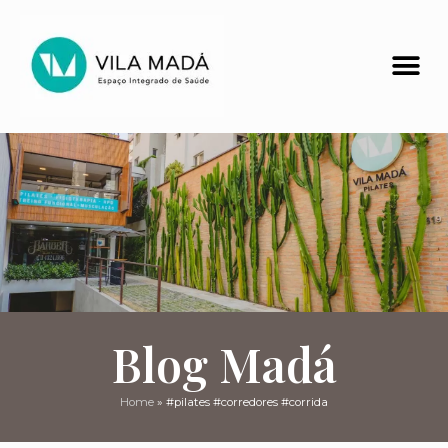
Blog Madá
Home
»
#pilates #corredores #corrida