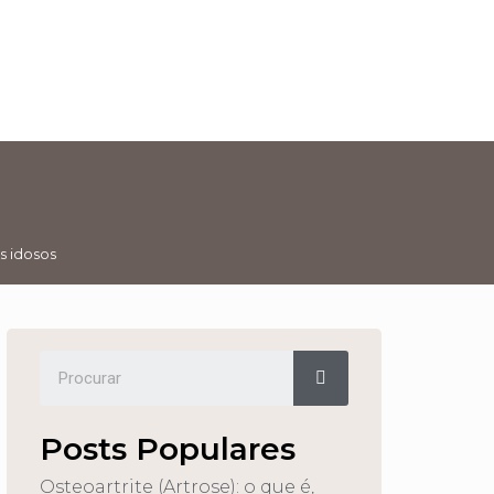
s idosos
Posts Populares
Osteoartrite (Artrose): o que é,