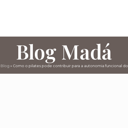
Blog Madá
»
Blog
»
Como o pilates pode contribuir para a autonomia funcional do