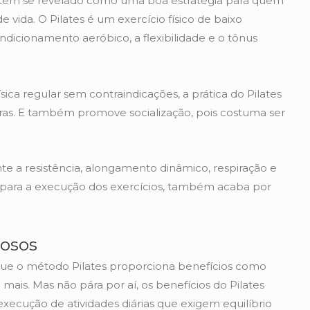
s tem se revelado como uma boa estratégia para quem
 vida. O Pilates é um exercício físico de baixo
dicionamento aeróbico, a flexibilidade e o tônus
ca regular sem contraindicações, a prática do Pilates
turas. E também promove socialização, pois costuma ser
te a resistência, alongamento dinâmico, respiração e
 para a execução dos exercícios, também acaba por
dosos
e que o método Pilates proporciona benefícios como
mais. Mas não pára por aí, os benefícios do Pilates
execução de atividades diárias que exigem equilíbrio