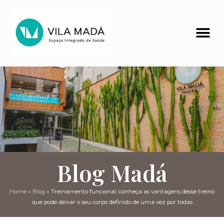
Blog Madá
Home
»
Blog
»
Treinamento funcional: conheça as vantagens desse treino
que pode deixar o seu corpo definido de uma vez por todas