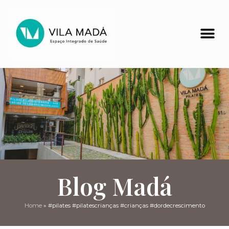
Blog Madá
Home
»
#pilates #pilatescrianças #crianças #dordecrescimento