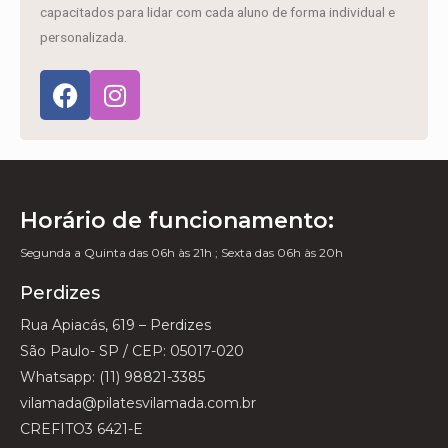
capacitados para lidar com cada aluno de forma individual e
personalizada.
Horário de funcionamento:
Segunda a Quinta das 06h às 21h ; Sexta das 06h às 20h
Perdizes
Rua Apiacás, 619 – Perdizes
São Paulo- SP / CEP: 05017-020
Whatsapp: (11) 98821-3385
vilamada@pilatesvilamada.com.br
CREFITO3 6421-E