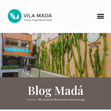
Blog Madá
Home
»
#funcional #treinofuncional #usp