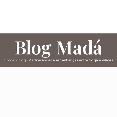
Blog Madá
Home
»
Blog
»
As diferenças e semelhanças entre Yoga e Pilates